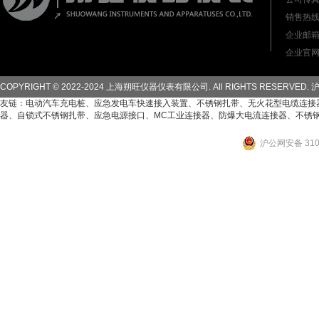
销售热线：
企业邮箱：s
企业官网：h
COPYRIGHT © 2022-2024 上海朔旺仪器仪表有限公司. All RIGHTS RESERVED.
沪
友链：
电动汽车充电桩
、
应急发电车快速接入装置
、
不锈钢扎带
、
无火花型电缆连接
器
、
自锁式不锈钢扎带
、
应急电源接口
、
MC工业连接器
、
防爆大电流连接器
、
不锈
沪公网安备 3101