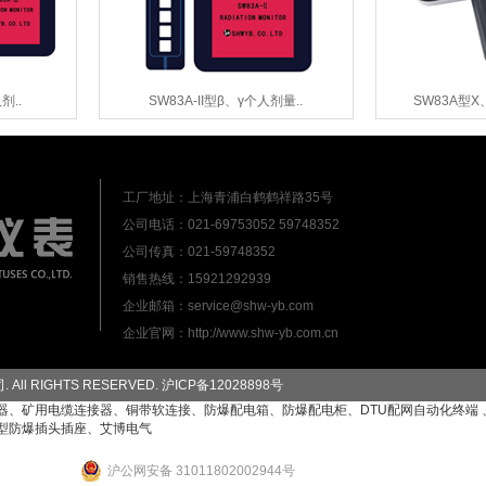
SW83A-II型β、γ个人剂量..
SW83A型X、Y
工厂地址：上海青浦白鹤鹤祥路35号
公司电话：021-69753052 59748352
公司传真：021-59748352
销售热线：15921292939
企业邮箱：service@shw-yb.com
企业官网：http://www.shw-yb.com.cn
All RIGHTS RESERVED.
沪ICP备12028898号
器
、
矿用电缆连接器
、
铜带软连接
、
防爆配电箱
、
防爆配电柜
、
DTU配网自动化终端
型防爆插头插座
、
艾博电气
沪公网安备 31011802002944号