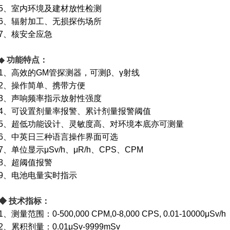
5、室内环境及建材放性检测
6、辐射加工、无损探伤场所
7、核安全应急
◆
功能特点：
1、高效的GM管探测器，可测β、γ射线
2、操作简单、携带方便
3、声响频率指示放射性强度
4、可设置剂量率报警、累计剂量报警阈值
5、超低功能设计、灵敏度高、对环境本底亦可测量
6、中英日三种语言操作界面可选
7、单位显示μSv/h、μR/h、CPS、CPM
8、超阈值报警
9、电池电量实时指示
◆
技术指标：
1、测量范围：0-500,000 CPM,0-8,000 CPS, 0.01-10000μSv/h
2、累积剂量：0.01μSv-9999mSv