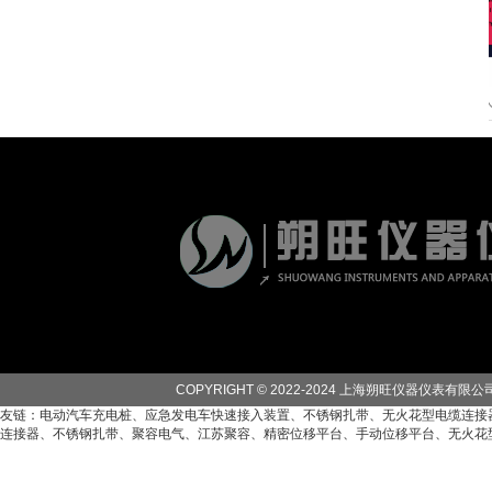
SW83A-III型β、γ个人剂..
COPYRIGHT © 2022-2024 上海朔旺仪器仪表有限公司. 
友链：
电动汽车充电桩
、
应急发电车快速接入装置
、
不锈钢扎带
、
无火花型电缆连接
连接器
、
不锈钢扎带
、
聚容电气
、
江苏聚容
、
精密位移平台
、
手动位移平台
、
无火花