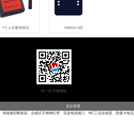
个人剂量报警仪
SW83A-III型β、γ个人剂..
S
扫一扫 手机网站
后台管理
、
海格微型断路器
、
自锁式不锈钢扎带
、
应急电源接口
、
MC工业连接器
、
防爆大电流