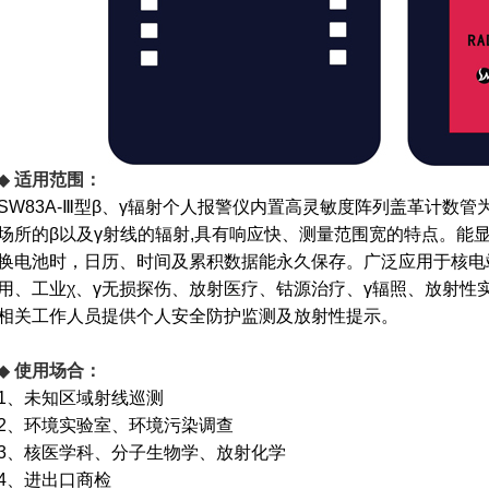
◆
适用范围：
SW83A-Ⅲ型β、γ辐射个人报警仪内置高灵敏度阵列盖革计数
场所的β以及γ射线的辐射,具有响应快、测量范围宽的特点。能
换电池时，日历、时间及累积数据能永久保存。广泛应用于核电
用、工业χ、γ无损探伤、放射医疗、钴源治疗、γ辐照、放射性
相关工作人员提供个人安全防护监测及放射性提示。
◆
使用场合：
1、未知区域射线巡测
2、环境实验室、环境污染调查
3、核医学科、分子生物学、放射化学
4、进出口商检