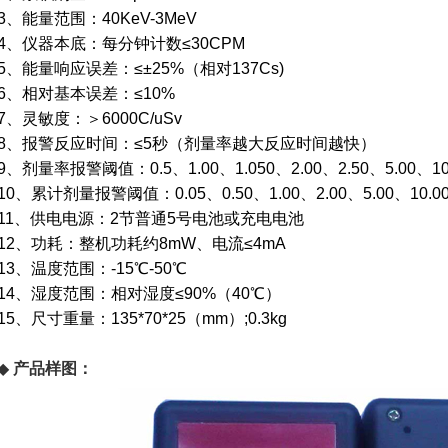
3、能量范围：40KeV-3MeV
4、仪器本底：每分钟计数≤30CPM
5、能量响应误差：≤±25%（相对137Cs)
6、相对基本误差：≤10%
7、灵敏度：＞6000C/uSv
8、报警反应时间：≤5秒（剂量率越大反应时间越快）
9、剂量率报警阈值：0.5、1.00、1.050、2.00、2.50、5.00、10.0
10、累计剂量报警阈值：0.05、0.50、1.00、2.00、5.00、10.00、
11、供电电源：2节普通5号电池或充电电池
12、功耗：整机功耗约8mW、电流≤4mA
13、温度范围：-15℃-50℃
14、湿度范围：相对湿度≤90%（40℃）
15、尺寸重量：135*70*25（mm）;0.3kg
◆
产品样图：