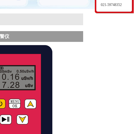
021-59748352
报警仪